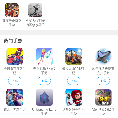
采用C++编译和平精英辅助外挂完美防封号模拟器过检测系统有效防
止账号被封！
穿墙：无论是什么掩体后面的敌人都能直接击杀不走冤枉路。
直面天命悟空
火柴人收割者
手游
内置修改器手
大大提高用户的游戏体验喜欢的可以下载和平精英追踪助手试一
游
试。
热门手游
而利用和平精英仙王辅助软件可以根据手机处理器型号合理地修改
游戏的画质让玩家更容易看清敌人动向帮助你成功吃鸡。
回到游戏中进行位置的调整需要授予悬浮窗的权限;
和平精英渣机画质修改器推荐理由
撸啊撸百度版手
美女跑酷大作战
模拟农场2012手
地平线终极赛道
完成各个模式的精彩挑战通过训练你也可以成为高手逆境生存活下
游
手游
游
竞技手游
去！
下载
下载
下载
下载
丰富多样的热门灵敏度自由挑选这些灵敏度都是一些主播大神们推
荐的。
每个人都希望自己的名字是独一无二的但改名的时候发现基本已经
被使用；
真北斗无双手游
Unbending Land
方块冰球全明星
我的世界0.9.0手
全图除草：将草丛全部替换成白色地板一览无余。
手游
手游
游