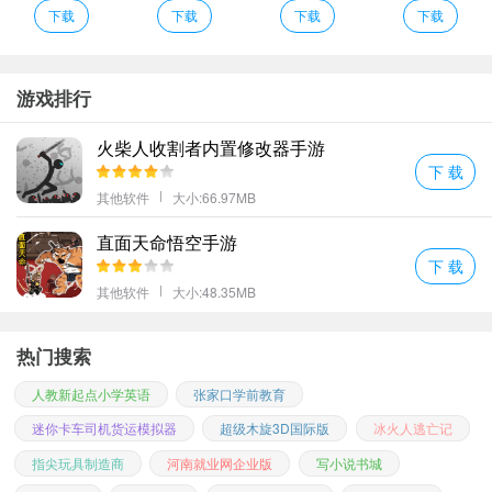
辅助为ROOT和未ROOT双合一版本；
下载
下载
下载
下载
和平精英渣机画质修改器亮点
顶级的操作手法全新逼真的作战体系给你最为精彩的多人激战。
整体效果都是非常的不错让玩家最为直接的找到一个最为轻松的操
游戏排行
作方式。
火柴人收割者内置修改器手游
第三人称人物载具状态自由镜头(小眼睛)%
下 载
第三人称不开镜%第一人称不开镜%
其他软件
大小:66.97MB
丰富战斗模式吃鸡模拟真实构造打造特色虚拟吃鸡游戏玩法;
和平精英渣机画质修改器点评
直面天命悟空手游
下 载
1、每日签到就可领取助币积累一定数量后便可参与抽奖获得游戏中
其他软件
大小:48.35MB
的个性皮肤哟。
2、支持微调准星位置解决不同手机需求
热门搜索
3、和平精英听雪自瞄助手提供的各种能力也能够带给你更强大的作
战技巧让你成为绝地最强战神;
人教新起点小学英语
张家口学前教育
4、软件内包括群众笑声尖叫声掌声婴儿笑声狗叫声打呼噜打喷嚏乌
迷你卡车司机货运模拟器
超级木旋3D国际版
冰火人逃亡记
鸦飞过等等种音效在内另增加个自定义音效按钮!
指尖玩具制造商
河南就业网企业版
写小说书城
和平精英渣机画质修改器优势