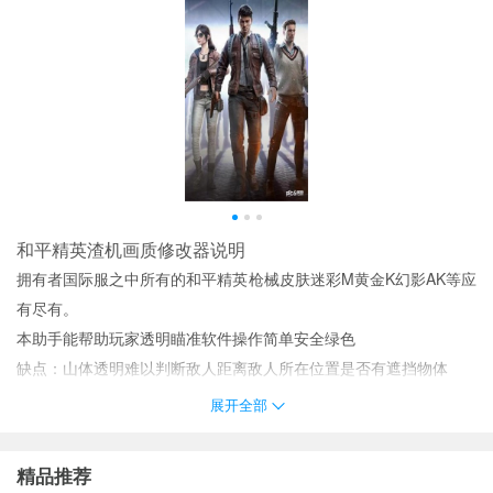
和平精英渣机画质修改器说明
拥有者国际服之中所有的和平精英枪械皮肤迷彩M黄金K幻影AK等应
有尽有。
本助手能帮助玩家透明瞄准软件操作简单安全绿色
缺点：山体透明难以判断敌人距离敌人所在位置是否有遮挡物体
安卓极客模式下如果没有悬浮窗请在系统设置应用中给叉叉开启浮
展开全部
窗权限
和平精英渣机画质修改器编辑心得
精品推荐
全网唯一一款青铜到战神封号透视亲测周全新上市！！！