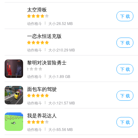
况。
太空滑板
2、解锁新技能后可以自由搭配出不同的连招组合，打造专属战斗风
下 载
格。
动作格斗
大小:26.52 MB
3、关卡难度循序渐进，让新手也能快速上手并享受战斗乐趣。
一恋永恒送充版
4、boss战充满挑战性，需要观察规律找出弱点才能取得胜利。
下 载
5、内置修改器让顺发游戏网玩家能更轻松地体验手游内容，减少重
动作格斗
大小:210.29 MB
复练级的枯燥感。
黎明对决冒险勇士
手游背景
下 载
1、在一片被黑暗笼罩的森林中，火柴人战士们为了生存而不断战
动作格斗
大小:1.89 GB
斗。
面包车的驾驶
2、随着实力提升逐渐揭开世界的神秘面纱，探索更深层的剧情内
下 载
容。
动作格斗
大小:121.57 MB
3、每个场景都蕴含着不为人知的故事，通过收集线索了解背景设
定。
我是养花达人
更多好玩的手游，请持续关注顺发游戏网
下 载
动作格斗
大小:65.56 MB