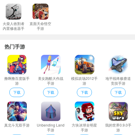
火柴人收割者
直面天命悟空
内置修改器手
手游
游
火柴人收割者内置修改器功能介绍
去除广告
热门手游
无限金币
无限羽毛
角色无敌
无限红十字
撸啊撸百度版手
美女跑酷大作战
模拟农场2012手
地平线终极赛道
游
手游
游
竞技手游
技能无冷却
下载
下载
下载
下载
无限技能点
这些修改功能可以通过MOD菜单
悬浮窗
的开关按钮来控制启用或关
闭。
真北斗无双手游
Unbending Land
方块冰球全明星
我的世界0.9.0手
手游
手游
游