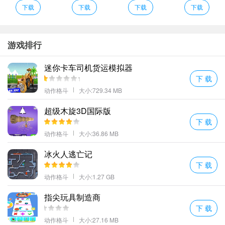
下载
下载
下载
下载
游戏排行
迷你卡车司机货运模拟器
下 载
手游玩法
动作格斗
大小:729.34 MB
1、灵活运用各种连招技能，通过组合按键释放出华丽的必杀技，将
超级木旋3D国际版
敌人击飞到空中。
下 载
2、每次击败敌人都能获得经验值和金币奖励，用于提升角色属性和
动作格斗
大小:36.86 MB
购买新装备。
3、在战斗中要注意躲避敌人的攻击，合理利用闪避和格挡技能来保
冰火人逃亡记
下 载
护自己。
动作格斗
大小:1.27 GB
4、不同武器拥有独特的攻击方式和伤害特性，需要针对不同敌人选
择合适的武器。
指尖玩具制造商
手游内容
下 载
1、多样化的敌人类型让战斗充满变数，需要灵活应对各种突发情
动作格斗
大小:27.16 MB