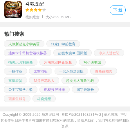
斗魂觉醒
下 载
模拟经营
大小:829.79 MB
热门搜索
人教新起点小学英语
张家口学前教育
迷你卡车司机货运模拟器
超级木旋3D国际版
冰火人逃亡记
指尖玩具制造商
河南就业网企业版
写小说书城
一拍作业
太空滑板
一恋永恒送充版
微商截图秀
重庆农贸
我是养花达人
超次元大冒险礼包
公主宝贝学儿歌
电视投屏神器
国字云家长
西瓜鱼服务
斗魂觉醒
Copyright © 2009-2025
顺发游戏网
| 粤ICP备2021168231号-2 |
单机游戏
|
声明
其著作权归原作者所有如果有侵犯您权利的资源，请联系我们，我们将及时撤销相应
资源.