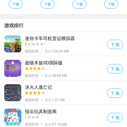
7、游戏中的画面非常的真实你可以身临其境的去感受驾驶带来的无
下载
下载
下载
下载
限乐趣哦；
陆军巴士运输车2021编辑心得
地势非常的险峻你一定要注意安全驾驶。
游戏排行
非洲公交模拟游戏操作相对自由简单带来有趣的模拟公交驾驶体
迷你卡车司机货运模拟器
验。
下 载
多种不同的道路你需要去进行行驶在路上会遇见各种不同的难题你
模拟经营
大小:729.34 MB
需要灵活的解决；
超级木旋3D国际版
精美的游戏画面打造最逼真的驾驶环境;
下 载
体验精彩的驾驶生活等待你完成的军事行动记住这个任务要保密。
模拟经营
大小:36.86 MB
陆军巴士运输车2021点评
多种不同的车辆玩家都可以去进行选择每一个车辆都会有着不同的
冰火人逃亡记
下 载
驾驶感受哦；
模拟经营
大小:1.27 GB
陆军巴士运输车一款小伙伴们都在玩的模拟驾驶游戏在这里玩家可
以完成各种任务获取金币。注意天气的变化和安全才能继续的运输
指尖玩具制造商
下去。
下 载
现实天气(雨天阳光灿烂的天气);
模拟经营
大小:27.16 MB