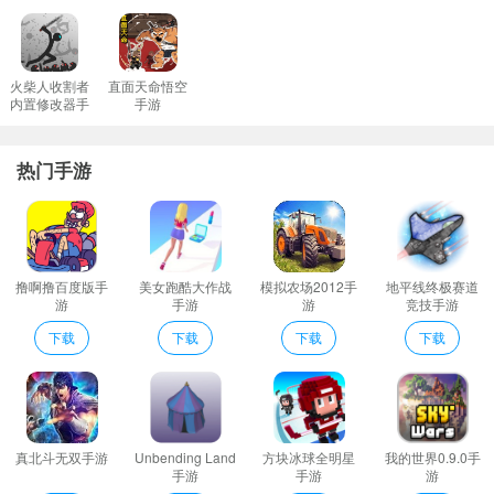
军队需要更高水平的军车驾驶技术很有挑战性快来看看你能不能做
到。
体验精彩的驾驶生活等待你完成的军事行动记住这个任务要保密。
火柴人收割者
直面天命悟空
内置修改器手
手游
运送所有士兵这个驾驶任务需要快速完成挑战x停车任务掌握公交车
游
驾驶技巧。
热门手游
陆军巴士运输车2021特色
1、经常注意车辆的燃油表记住更多的路线当没有汽油时你需要找一
个加油站加油。
2、在游戏中会有很多种类的巴士可供选择各种公交车的形状和性能
撸啊撸百度版手
美女跑酷大作战
模拟农场2012手
地平线终极赛道
也各不相同。
游
手游
游
竞技手游
3、也将有各种真实的天气模拟下雨天开车需要特别小心。
下载
下载
下载
下载
4、完整的HillStation环境探索;
5、面对不同的挑战你需要用自己优秀的驾驶技术去完成更多不一样
的挑战；
6、军队需要更高水平的军车驾驶技术很有挑战性快来看看你能不能
真北斗无双手游
Unbending Land
方块冰球全明星
我的世界0.9.0手
做到。
手游
手游
游