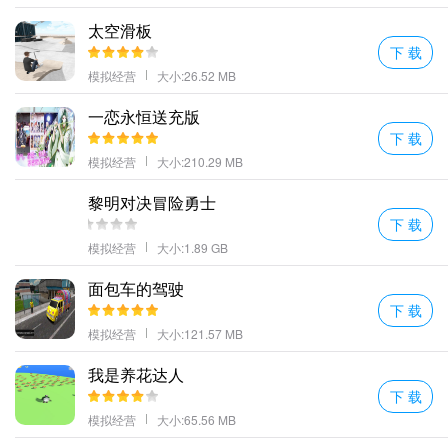
驾驶公共汽车你可以去一些你从未去过的地方探索并享受沿途许多
太空滑板
美丽的风景。
下 载
司机们继续进行巴士挑战通过了各种沙漠地图车技表演发挥你的技
模拟经营
大小:26.52 MB
术。
一恋永恒送充版
在规定的时间内将士兵送到指定的地点;
下 载
更多好玩的手游，请持续关注顺发游戏网
模拟经营
大小:210.29 MB
黎明对决冒险勇士
下 载
模拟经营
大小:1.89 GB
面包车的驾驶
下 载
模拟经营
大小:121.57 MB
我是养花达人
下 载
模拟经营
大小:65.56 MB